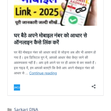
Categories
Sarkari DNA