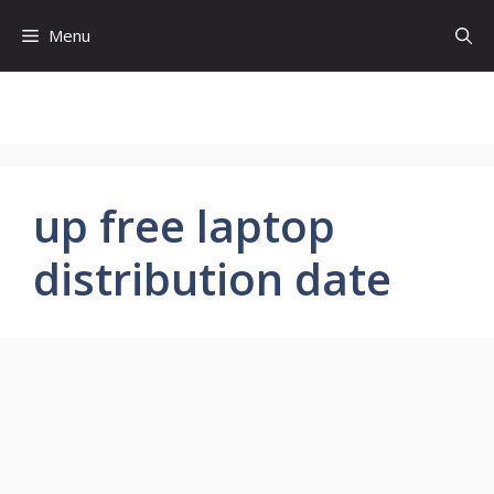
Skip
Menu
to
content
up free laptop
distribution date