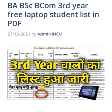
BA BSc BCom 3rd year
free laptop student list in
PDF
23/12/2021
by
Admin JNCU